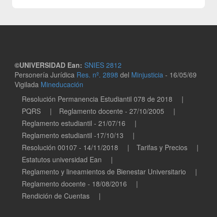
©UNIVERSIDAD Ean:
SNIES 2812
Personería Jurídica
Res. nº. 2898
del
Minjusticia
- 16/05/69
Vigilada
Mineducación
Legales
Resolución Permanencia Estudiantil 078 de 2018
PQRS
Reglamento docente - 27/10/2005
Reglamento estudiantil - 21/07/16
Reglamento estudiantil -17/10/13
Resolución 00107 - 14/11/2018
Tarifas y Precios
Estatutos universidad Ean
Reglamento y lineamientos de Bienestar Universitario
Reglamento docente - 18/08/2016
Rendición de Cuentas